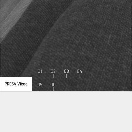
01
02
03
04
PRESV Viège
05
06